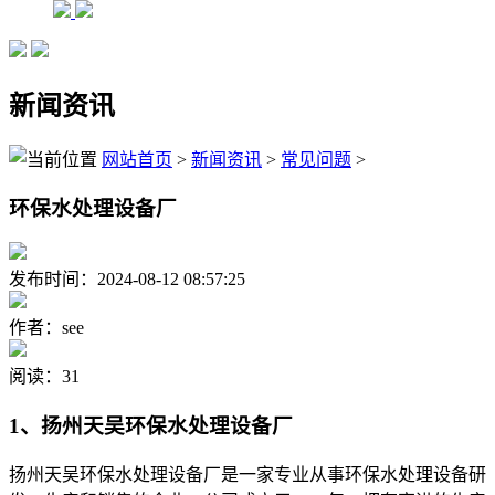
新闻资讯
网站首页
>
新闻资讯
>
常见问题
>
环保水处理设备厂
发布时间：2024-08-12 08:57:25
作者：see
阅读：31
1、扬州天吴环保水处理设备厂
扬州天吴环保水处理设备厂是一家专业从事环保水处理设备研