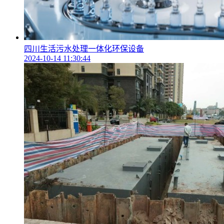
四川生活污水处理一体化环保设备
2024-10-14 11:30:44