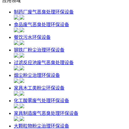
应用领域
制药厂废气恶臭处理环保设备
食品废气恶臭处理环保设备
餐饮污水环保设备
钢铁厂粉尘治理环保设备
过滤反应池废气恶臭处理设备
烟尘粉尘治理环保设备
家具木工类粉尘环保设备
化工酸雾废气处理环保设备
家具制造废气恶臭处理环保设备
大颗粒物粉尘治理环保设备