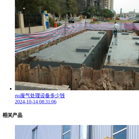
rto废气处理设备多少钱
2024-10-14 08:31:06
相关产品