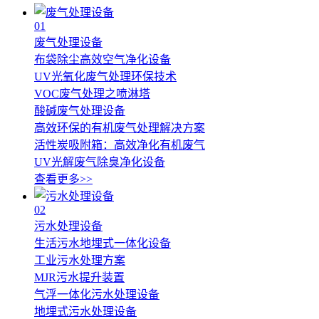
01
废气处理设备
布袋除尘高效空气净化设备
UV光氧化废气处理环保技术
VOC废气处理之喷淋塔
酸碱废气处理设备
高效环保的有机废气处理解决方案
活性炭吸附箱：高效净化有机废气
UV光解废气除臭净化设备
查看更多>>
02
污水处理设备
生活污水地埋式一体化设备
工业污水处理方案
MJR污水提升装置
气浮一体化污水处理设备
地埋式污水处理设备