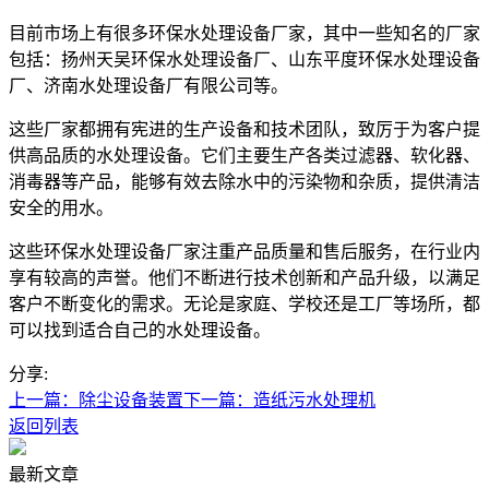
目前市场上有很多环保水处理设备厂家，其中一些知名的厂家
包括：扬州天吴环保水处理设备厂、山东平度环保水处理设备
厂、济南水处理设备厂有限公司等。
这些厂家都拥有宪进的生产设备和技术团队，致厉于为客户提
供高品质的水处理设备。它们主要生产各类过滤器、软化器、
消毒器等产品，能够有效去除水中的污染物和杂质，提供清洁
安全的用水。
这些环保水处理设备厂家注重产品质量和售后服务，在行业内
享有较高的声誉。他们不断进行技术创新和产品升级，以满足
客户不断变化的需求。无论是家庭、学校还是工厂等场所，都
可以找到适合自己的水处理设备。
分享:
上一篇：除尘设备装置
下一篇：造纸污水处理机
返回列表
最新文章