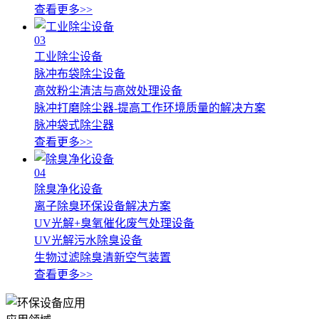
查看更多>>
03
工业除尘设备
脉冲布袋除尘设备
高效粉尘清洁与高效处理设备
脉冲打磨除尘器-提高工作环境质量的解决方案
脉冲袋式除尘器
查看更多>>
04
除臭净化设备
离子除臭环保设备解决方案
UV光解+臭氧催化废气处理设备
UV光解污水除臭设备
生物过滤除臭清新空气装置
查看更多>>