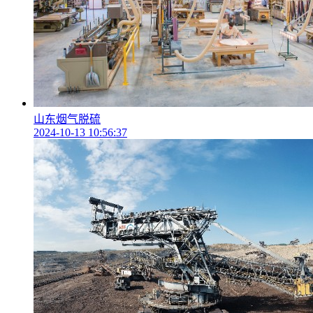
山东烟气脱硫
2024-10-13 10:56:37