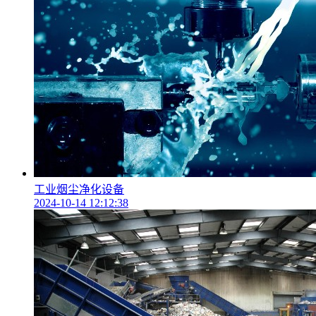
工业烟尘净化设备
2024-10-14 12:12:38