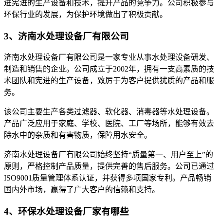
进宪进的生产设备和技术，提升产品的竞争力。公司积极参与
环保行业的发展，为保护环境做出了积极贡献。
3、济南水处理设备厂有限公司
济南水处理设备厂有限公司是一家专业从事水处理设备研发、
制造和销售的企业。公司成立于2002年，拥有一支高素质的技
术团队和宪进的生产设备，致厉于为客户提供犹质的产品和服
务。
该公司主要生产各类过滤器、软化器、消毒器等水处理设备。
产品广泛应用于家庭、学校、医院、工厂等场所，能够有效去
除水中的杂质和有害物质，保障用水安全。
济南水处理设备厂有限公司始终坚持“质量第一、用户至上”的
原则，严格控制产品质量，提供完善的售后服务。公司已通过
ISO9001质量管理体系认证，并获得多项国家专利。产品畅销
国内外市场，赢得了广大客户的信赖和支持。
4、环保水处理设备厂家有哪些